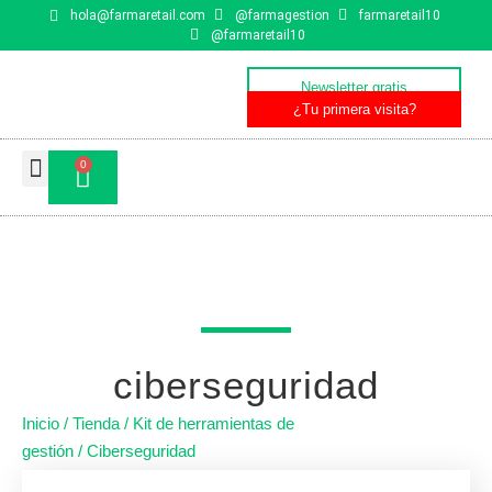
hola@farmaretail.com
@farmagestion​
farmaretail10
@farmaretail10​
Newsletter gratis
¿Tu primera visita?
0
Qué es farmaretail
ciberseguridad
Inicio
/
Tienda
/
Kit de herramientas de
gestión
/ Ciberseguridad